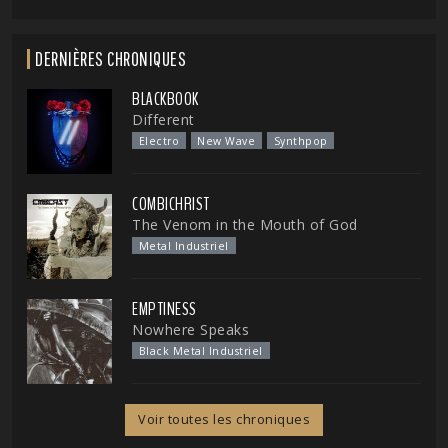
DERNIÈRES CHRONIQUES
BLACKBOOK
Different
Electro
New Wave
Synthpop
COMBICHRIST
The Venom in the Mouth of God
Metal Industriel
EMPTINESS
Nowhere Speaks
Black Metal Industriel
Voir toutes les chroniques