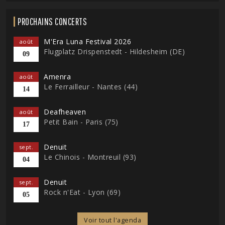
PROCHAINS CONCERTS
M'Era Luna Festival 2026
août
Flugplatz Drispenstedt - Hildesheim (DE)
09
Amenra
août
Le Ferrailleur - Nantes (44)
14
Deafheaven
août
Petit Bain - Paris (75)
17
Denuit
sept.
Le Chinois - Montreuil (93)
04
Denuit
sept.
Rock n'Eat - Lyon (69)
05
Voir tout l'agenda