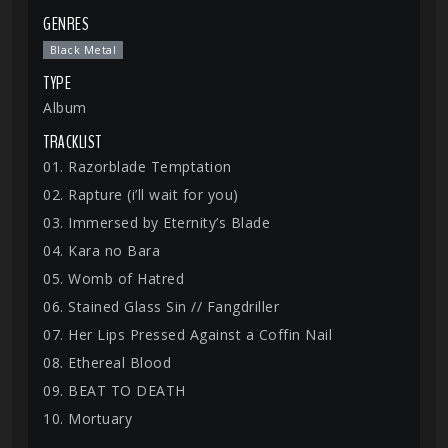
GENRES
Black Metal
TYPE
Album
TRACKLIST
01. Razorblade Temptation
02. Rapture (i’ll wait for you)
03. Immersed by Eternity’s Blade
04. Kara no Bara
05. Womb of Hatred
06. Stained Glass Sin // Fangdriller
07. Her Lips Pressed Against a Coffin Nail
08. Ethereal Blood
09. BEAT TO DEATH
10. Mortuary