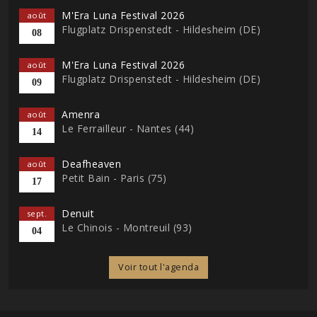
M'Era Luna Festival 2026
août
Flugplatz Drispenstedt - Hildesheim (DE)
08
M'Era Luna Festival 2026
août
Flugplatz Drispenstedt - Hildesheim (DE)
09
Amenra
août
Le Ferrailleur - Nantes (44)
14
Deafheaven
août
Petit Bain - Paris (75)
17
Denuit
sept.
Le Chinois - Montreuil (93)
04
Voir tout l'agenda