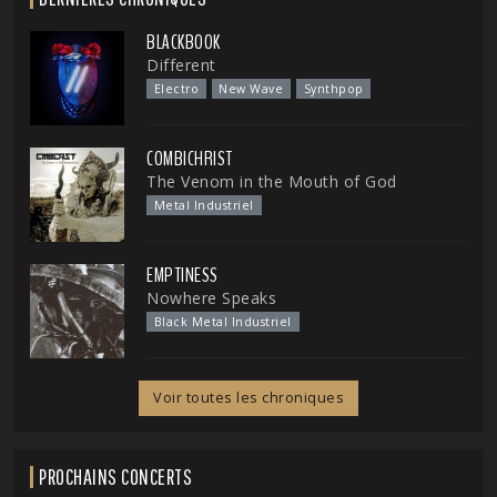
BLACKBOOK
Different
Electro
New Wave
Synthpop
COMBICHRIST
The Venom in the Mouth of God
Metal Industriel
EMPTINESS
Nowhere Speaks
Black Metal Industriel
Voir toutes les chroniques
PROCHAINS CONCERTS