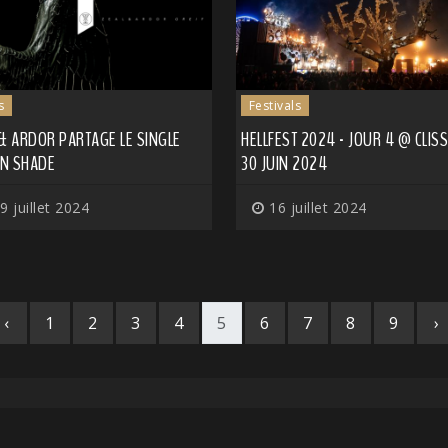
s
Festivals
& ARDOR PARTAGE LE SINGLE
HELLFEST 2024 - JOUR 4 @ CLIS
IN SHADE
30 JUIN 2024
9 juillet 2024
16 juillet 2024
‹
1
2
3
4
5
6
7
8
9
›