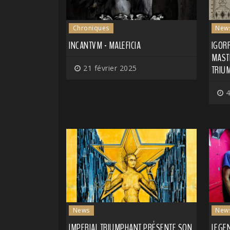
Chroniques
New
INCANTVM - MALEFICIA
IGOR
MAST
21 février 2025
TRIU
4
News
New
IMPERIAL TRIUMPHANT PRÉSENTE SON
LEGEN