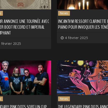
s
News
RR ANNONCE UNE TOURNÉE AVEC
INCANTVM RESSORT CLARINETTE 
ER BOOT RECORD ET IMPERIAL
PIANO POUR INVOQUER LES TÉN
MPHANT
4 février 2025
 février 2025
s
News
DARY PINK DOTS SORT UN CLIP
THE LEGENDARY PINK DOTS ANN