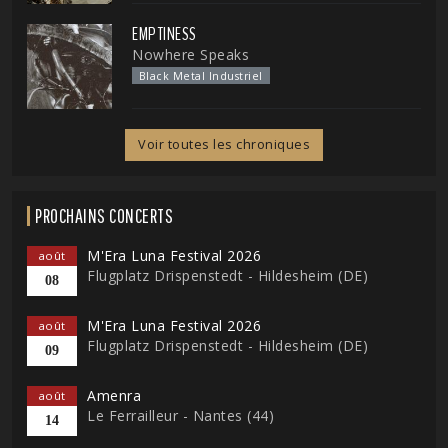
EMPTINESS
Nowhere Speaks
Black Metal Industriel
Voir toutes les chroniques
PROCHAINS CONCERTS
M'Era Luna Festival 2026
août
Flugplatz Drispenstedt - Hildesheim (DE)
08
M'Era Luna Festival 2026
août
Flugplatz Drispenstedt - Hildesheim (DE)
09
Amenra
août
Le Ferrailleur - Nantes (44)
14