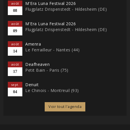
M'Era Luna Festival 2026
août
Flugplatz Drispenstedt - Hildesheim (DE)
08
M'Era Luna Festival 2026
août
Flugplatz Drispenstedt - Hildesheim (DE)
09
Amenra
août
Le Ferrailleur - Nantes (44)
14
Deafheaven
août
Petit Bain - Paris (75)
17
Denuit
sept.
Le Chinois - Montreuil (93)
04
Voir tout l'agenda