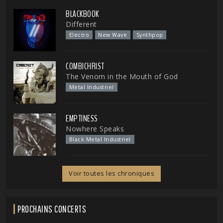
BLACKBOOK
Different
Electro
New Wave
Synthpop
COMBICHRIST
The Venom in the Mouth of God
Metal Industriel
EMPTINESS
Nowhere Speaks
Black Metal Industriel
Voir toutes les chroniques
PROCHAINS CONCERTS