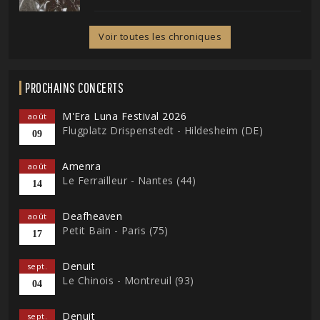
Voir toutes les chroniques
PROCHAINS CONCERTS
M'Era Luna Festival 2026
août
Flugplatz Drispenstedt - Hildesheim (DE)
09
Amenra
août
Le Ferrailleur - Nantes (44)
14
Deafheaven
août
Petit Bain - Paris (75)
17
Denuit
sept.
Le Chinois - Montreuil (93)
04
Denuit
sept.