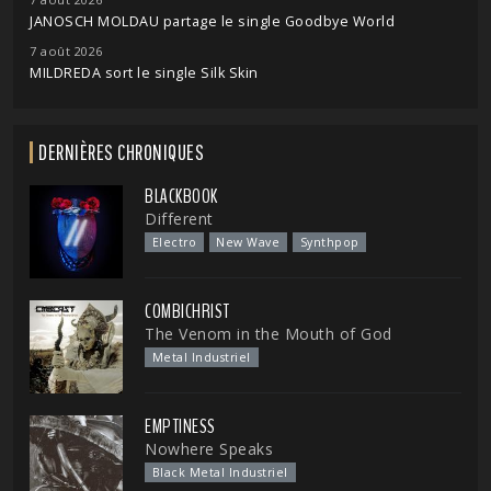
JANOSCH MOLDAU partage le single Goodbye World
7 août 2026
MILDREDA sort le single Silk Skin
DERNIÈRES CHRONIQUES
BLACKBOOK
Different
Electro
New Wave
Synthpop
COMBICHRIST
The Venom in the Mouth of God
Metal Industriel
EMPTINESS
Nowhere Speaks
Black Metal Industriel