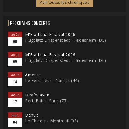
Voir toutes les chroniques
PROCHAINS CONCERTS
M'Era Luna Festival 2026
août
Flugplatz Drispenstedt - Hildesheim (DE)
08
M'Era Luna Festival 2026
août
Flugplatz Drispenstedt - Hildesheim (DE)
09
Amenra
août
Le Ferrailleur - Nantes (44)
14
Deafheaven
août
Petit Bain - Paris (75)
17
Denuit
sept.
Le Chinois - Montreuil (93)
04