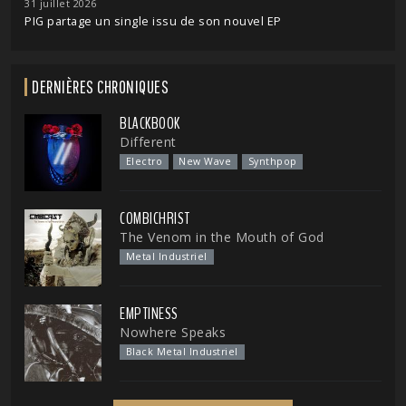
31 juillet 2026
PIG partage un single issu de son nouvel EP
DERNIÈRES CHRONIQUES
BLACKBOOK
Different
Electro
New Wave
Synthpop
COMBICHRIST
The Venom in the Mouth of God
Metal Industriel
EMPTINESS
Nowhere Speaks
Black Metal Industriel