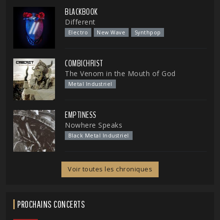
BLACKBOOK
Different
Electro
New Wave
Synthpop
COMBICHRIST
The Venom in the Mouth of God
Metal Industriel
EMPTINESS
Nowhere Speaks
Black Metal Industriel
Voir toutes les chroniques
PROCHAINS CONCERTS