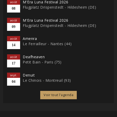
M'Era Luna Festival 2026
août
Flugplatz Drispenstedt - Hildesheim (DE)
08
M'Era Luna Festival 2026
août
Flugplatz Drispenstedt - Hildesheim (DE)
09
Amenra
août
Le Ferrailleur - Nantes (44)
14
Deafheaven
août
Petit Bain - Paris (75)
17
Denuit
sept.
Le Chinois - Montreuil (93)
04
Voir tout l'agenda