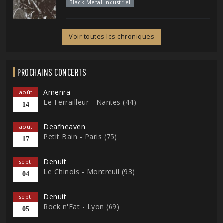
Black Metal Industriel
Voir toutes les chroniques
PROCHAINS CONCERTS
Amenra
août
Le Ferrailleur - Nantes (44)
14
Deafheaven
août
Petit Bain - Paris (75)
17
Denuit
sept.
Le Chinois - Montreuil (93)
04
Denuit
sept.
Rock n'Eat - Lyon (69)
05