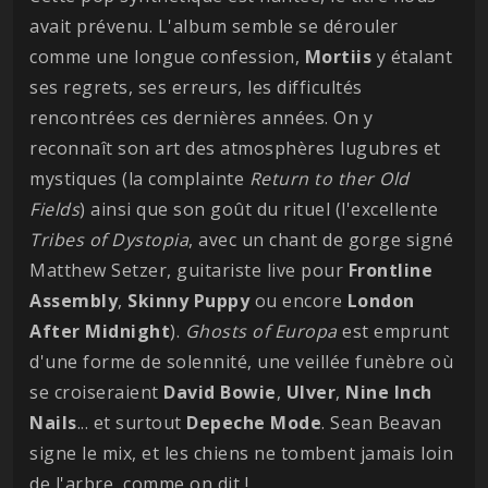
avait prévenu. L'album semble se dérouler
comme une longue confession,
Mortiis
y étalant
ses regrets, ses erreurs, les difficultés
rencontrées ces dernières années. On y
reconnaît son art des atmosphères lugubres et
mystiques (la complainte
Return to ther Old
Fields
) ainsi que son goût du rituel (l'excellente
Tribes of Dystopia
, avec un chant de gorge signé
Matthew Setzer, guitariste live pour
Frontline
Assembly
,
Skinny
Puppy
ou encore
London
After Midnight
).
Ghosts of Europa
est emprunt
d'une forme de solennité, une veillée funèbre où
se croiseraient
David
Bowie
,
Ulver
,
Nine Inch
Nails
... et surtout
Depeche
Mode
. Sean Beavan
signe le mix, et les chiens ne tombent jamais loin
de l'arbre, comme on dit !