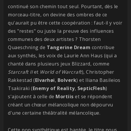
continué son chemin tout seul. Pourtant, dès le
morceau-titre, on devine des ombres de ce
qu'aurait pu être cette coopération : faut-il y voir
des "restes" ou juste la preuve des influences
communes des deux artistes ? Thorsten
Quaeschning de
Tangerine
Dream
contribue
aux synthés, les voix de Laurie Ann Haus (qui a
chanté dans plusieurs jeux Blizzard, comme
Starcraft II
et
World of Warcraft
), Christopher
Rakkestad (
Elvarhøi
,
Bolverk
) et Iliana Basileios
Tsakiraki (
Enemy
of
Reality
,
SepticFlesh
)
s'ajoutent à celle de
Mortiis
et se répondent
créant un chœur mélancolique non dépourvu
d'une certaine théâtralité mélancolique.
Cette pop synthétique est hantée, le titre nous