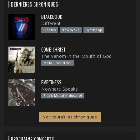
DERNIÈRES CHRONIQUES
BLACKBOOK
Different
Electro
New Wave
Synthpop
COMBICHRIST
The Venom in the Mouth of God
Metal Industriel
EMPTINESS
Nowhere Speaks
Black Metal Industriel
Voir toutes les chroniques
PROCHAINS CONCERTS