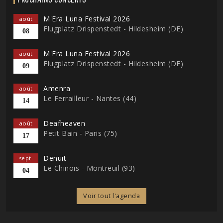
M'Era Luna Festival 2026
août
Flugplatz Drispenstedt - Hildesheim (DE)
08
M'Era Luna Festival 2026
août
Flugplatz Drispenstedt - Hildesheim (DE)
09
Amenra
août
Le Ferrailleur - Nantes (44)
14
Deafheaven
août
Petit Bain - Paris (75)
17
Denuit
sept.
Le Chinois - Montreuil (93)
04
Voir tout l'agenda