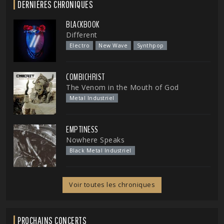
DERNIÈRES CHRONIQUES
BLACKBOOK
Different
Electro
New Wave
Synthpop
COMBICHRIST
The Venom in the Mouth of God
Metal Industriel
EMPTINESS
Nowhere Speaks
Black Metal Industriel
Voir toutes les chroniques
PROCHAINS CONCERTS