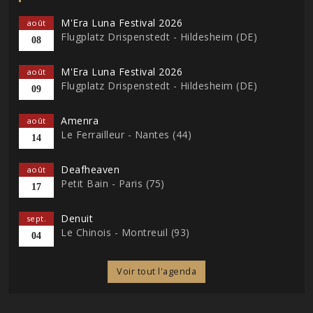
M'Era Luna Festival 2026
août
Flugplatz Drispenstedt - Hildesheim (DE)
08
M'Era Luna Festival 2026
août
Flugplatz Drispenstedt - Hildesheim (DE)
09
Amenra
août
Le Ferrailleur - Nantes (44)
14
Deafheaven
août
Petit Bain - Paris (75)
17
Denuit
sept.
Le Chinois - Montreuil (93)
04
Voir tout l'agenda