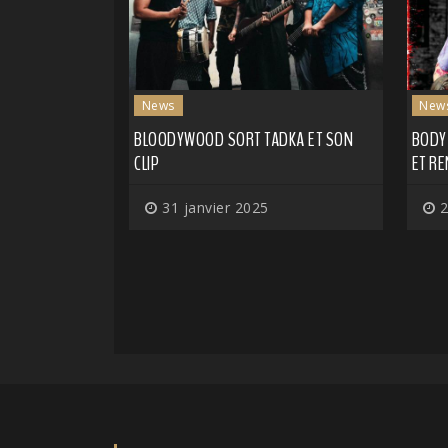
News
New
BLOODYWOOD SORT TADKA ET SON
BODY
CLIP
ET R
31 janvier 2025
2