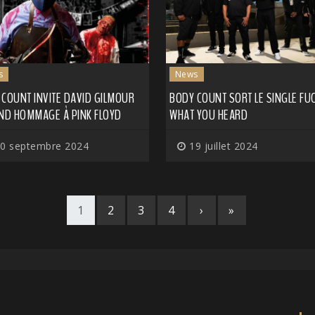
s
News
 COUNT INVITE DAVID GILMOUR
BODY COUNT SORT LE SINGLE FU
END HOMMAGE À PINK FLOYD
WHAT YOU HEARD
0 septembre 2024
19 juillet 2024
1
2
3
4
›
»