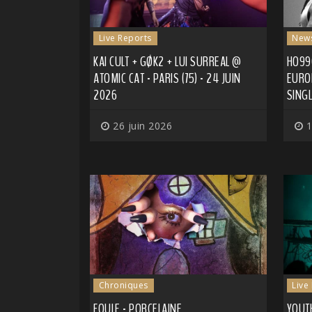
Live Reports
New
KAI CULT + GØK2 + LUI SURREAL @
HO99
ATOMIC CAT - PARIS (75) - 24 JUIN
EURO
2026
SING
26 juin 2026
1
Chroniques
Live
FOULE - PORCELAINE
YOUTH