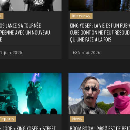
s
Interviews
O9 LANCE SA TOURNÉE
KING YOSEF : LA VIE EST UN RUBI
PÉENNE AVEC UN NOUVEAU
CUBE DONT ON NE PEUT RÉSOU
LE
QU'UNE FACE À LA FOIS
1 juin 2026
5 mai 2026
 Reports
News
 CODE + KING YOSEF + STREET
BOOM BOOM ! PØGØ EST DE RET