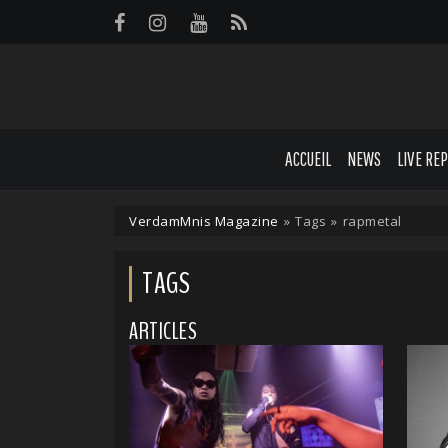
Panneau de gestion des cookies
ACCUEIL
NEWS
LIVE RE
VerdamMnis Magazine
»
Tags
»
rapmetal
TAGS
ARTICLES