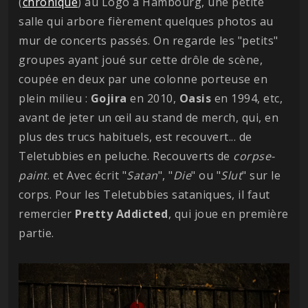
(
chronique
) au Logo à Hambourg, une petite
salle qui arbore fièrement quelques photos au
mur de concerts passés. On regarde les "petits"
groupes ayant joué sur cette drôle de scène,
coupée en deux par une colonne porteuse en
plein milieu :
Gojira
en 2010,
Oasis
en 1994, etc,
avant de jeter un œil au stand de merch, qui, en
plus des trucs habituels, est recouvert... de
Teletubbies en peluche. Recouverts de
corpse-
paint
. et Avec écrit "
Satan
", "
Die
" ou "
Slut
" sur le
corps. Pour les Teletubbies sataniques, il faut
remercier
Pretty
Addicted
, qui joue en première
partie.