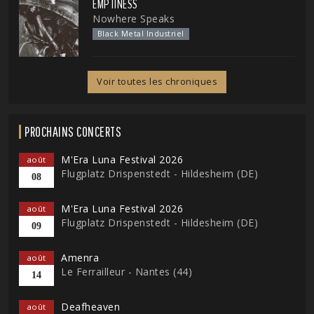
EMPTINESS
Nowhere Speaks
Black Metal Industriel
Voir toutes les chroniques
PROCHAINS CONCERTS
M'Era Luna Festival 2026
août
Flugplatz Drispenstedt - Hildesheim (DE)
08
M'Era Luna Festival 2026
août
Flugplatz Drispenstedt - Hildesheim (DE)
09
Amenra
août
Le Ferrailleur - Nantes (44)
14
Deafheaven
août