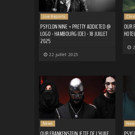
Live Reports
Chro
PSYCLON NINE + PRETTY ADDICTED @
OUR 
LOGO - HAMBOURG (DE) - 18 JUILLET
HOTE
2025
2
22 juillet 2025
News
New
OUR FRANKENSTEIN JETTE DE L'HUILE
PSYCL