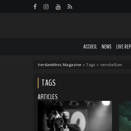
Panneau de gestion des cookies
ACCUEIL
NEWS
LIVE RE
VerdamMnis Magazine
»
Tags
»
nerobellum
TAGS
ARTICLES