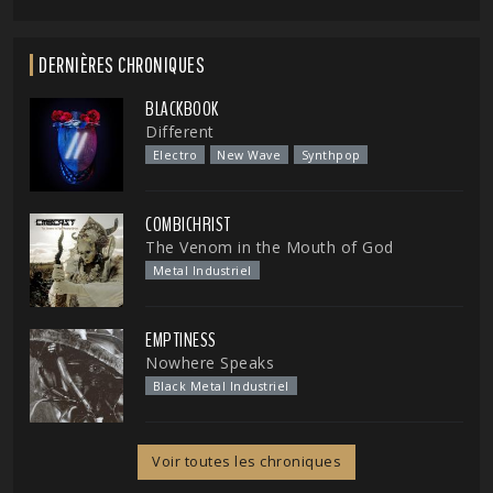
DERNIÈRES CHRONIQUES
BLACKBOOK
Different
Electro
New Wave
Synthpop
COMBICHRIST
The Venom in the Mouth of God
Metal Industriel
EMPTINESS
Nowhere Speaks
Black Metal Industriel
Voir toutes les chroniques