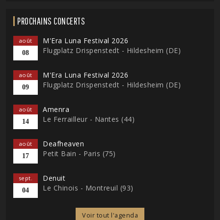
PROCHAINS CONCERTS
M'Era Luna Festival 2026
août
Flugplatz Drispenstedt - Hildesheim (DE)
08
M'Era Luna Festival 2026
août
Flugplatz Drispenstedt - Hildesheim (DE)
09
Amenra
août
Le Ferrailleur - Nantes (44)
14
Deafheaven
août
Petit Bain - Paris (75)
17
Denuit
sept.
Le Chinois - Montreuil (93)
04
Voir tout l'agenda