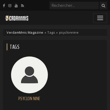
Panneau de gestion des cookies
VerdamMnis Magazine
»
Tags
»
psyclonnine
TAGS
PSYCLON NINE