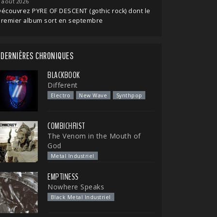
 août 2026
écouvrez PYRE OF DESCENT (gothic rock) dont le
premier album sort en septembre
DERNIÈRES CHRONIQUES
BLACKBOOK
Different
Electro
New Wave
Synthpop
COMBICHRIST
The Venom in the Mouth of
God
Metal Industriel
EMPTINESS
Nowhere Speaks
Black Metal Industriel