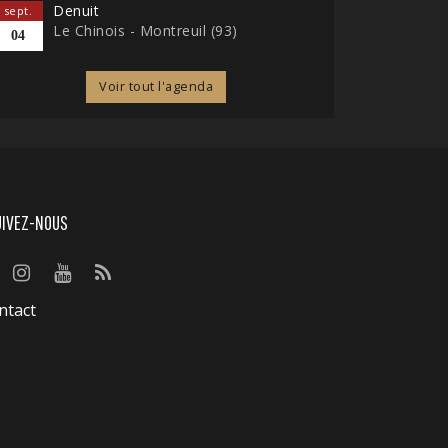
Denuit
sept.
Le Chinois - Montreuil (93)
04
Voir tout l'agenda
UIVEZ-NOUS
ntact