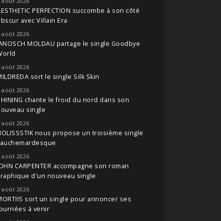
 août 2026
AESTHETIC PERFECTION succombe à son côté
bscur avec Villain Era
 août 2026
JANOSCH MOLDAU partage le single Goodbye
World
 août 2026
ILDREDA sort le single Silk Skin
 août 2026
HINING chante le froid du nord dans son
nouveau single
 août 2026
OLISSSTIK nous propose un troisième single
cauchemardesque
 août 2026
JOHN CARPENTER accompagne son roman
raphique d'un nouveau single
 août 2026
ORTIIS sort un single pour annoncer ses
ournées à venir