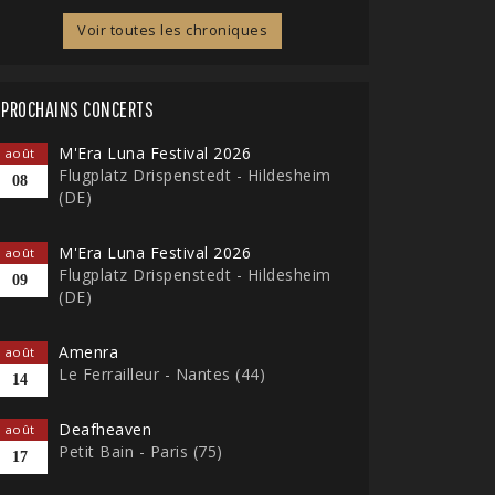
Voir toutes les chroniques
PROCHAINS CONCERTS
M'Era Luna Festival 2026
août
Flugplatz Drispenstedt - Hildesheim
08
(DE)
M'Era Luna Festival 2026
août
Flugplatz Drispenstedt - Hildesheim
09
(DE)
Amenra
août
Le Ferrailleur - Nantes (44)
14
Deafheaven
août
Petit Bain - Paris (75)
17