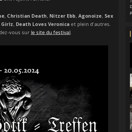
3
D
ne
,
Christian Death
,
Nitzer Ebb
,
Agonoize
,
Sex
Girlz
,
Death Loves Veronica
et plein d'autres.
ndez-vous sur
le site du festival
.