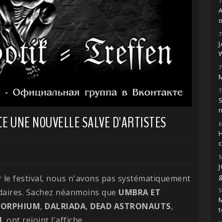
7
o
7
7
M
7
S
E UNE NOUVELLE SALVE D'ARTISTES
6
H
5
g
 le festival, nous n'avons pas systématiquement
5
adaires. Sachez néanmoins que
UMBRA ET
M
ORPHIUM
,
DALRIADA
,
DEAD
ASTRONAUTS
,
t
L
ont rejoint l'affiche.