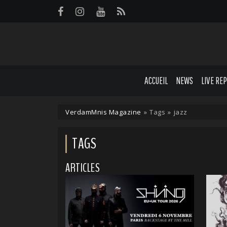
Panneau de gestion des cookies
ACCUEIL
NEWS
LIVE RE
VerdamMnis Magazine
»
Tags
»
jazz
TAGS
ARTICLES