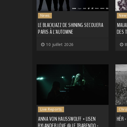
News
New
LE BLACKJAZZ DE SHINING SECOUERA
MALAD
PARIS À L'AUTOMNE
DES 
10 juillet 2026
8
Live Reports
Chro
ANNA VON HAUSSWOLFF + LISEN
HÉR 
RYLANDER LÖVE @ LE TRABENDO -