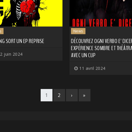
s
News
NG SORT UN EP REPRISE
DÉCOUVREZ OGNI VERBO E' DICER
EXPÉRIENCE SOMBRE ET THÉÂTRA
2 juin 2024
AVEC UN CLIP
11 avril 2024
1
2
›
»