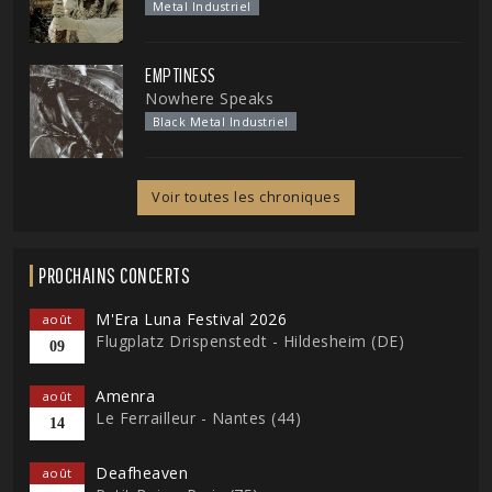
Metal Industriel
EMPTINESS
Nowhere Speaks
Black Metal Industriel
Voir toutes les chroniques
PROCHAINS CONCERTS
M'Era Luna Festival 2026
août
Flugplatz Drispenstedt - Hildesheim (DE)
09
Amenra
août
Le Ferrailleur - Nantes (44)
14
Deafheaven
août