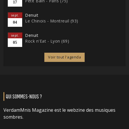
Petit Bain - Paris (75)
17
Denuit
sept.
Le Chinois - Montreuil (93)
04
Denuit
sept.
Rock n'Eat - Lyon (69)
05
Voir tout l'agenda
QUI SOMMES-NOUS ?
VerdamMnis Magazine est le webzine des musiques
sombres.