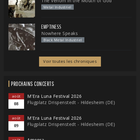
The Venom in the Mouth of God
Metal Industriel
EMPTINESS
Nowhere Speaks
Black Metal Industriel
Voir toutes les chroniques
PROCHAINS CONCERTS
M'Era Luna Festival 2026
août
Flugplatz Drispenstedt - Hildesheim (DE)
08
M'Era Luna Festival 2026
août
Flugplatz Drispenstedt - Hildesheim (DE)
09
Amenra
août