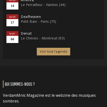
Le Ferrailleur - Nantes (44)
14
Deafheaven
août
Petit Bain - Paris (75)
17
Denuit
sept.
Le Chinois - Montreuil (93)
04
Voir tout l'agenda
QUI SOMMES-NOUS ?
VerdamMnis Magazine est le webzine des musiques
sombres.