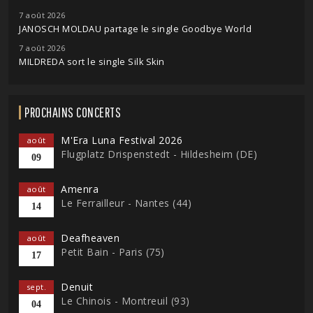
7 août 2026
JANOSCH MOLDAU partage le single Goodbye World
7 août 2026
MILDREDA sort le single Silk Skin
PROCHAINS CONCERTS
M'Era Luna Festival 2026
août
Flugplatz Drispenstedt - Hildesheim (DE)
09
Amenra
août
Le Ferrailleur - Nantes (44)
14
Deafheaven
août
Petit Bain - Paris (75)
17
Denuit
sept.
Le Chinois - Montreuil (93)
04