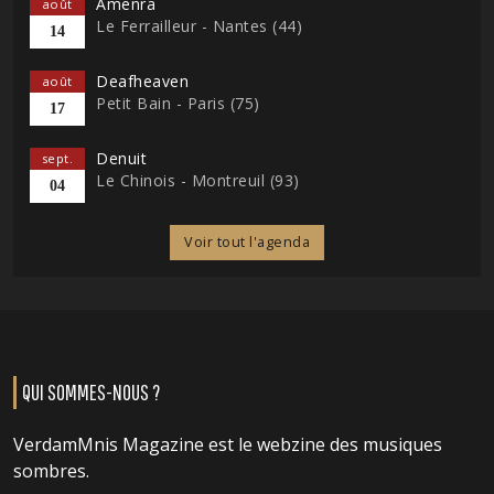
Amenra
août
Le Ferrailleur - Nantes (44)
14
Deafheaven
août
Petit Bain - Paris (75)
17
Denuit
sept.
Le Chinois - Montreuil (93)
04
Voir tout l'agenda
QUI SOMMES-NOUS ?
VerdamMnis Magazine est le webzine des musiques
sombres.