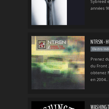
Sybreed 
années 90
NTRSN - 
Electro Ind
Prenez du
du Front 
obtenez 
en 2004...
WASHINGTO