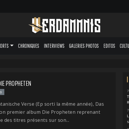
PORTS
CHRONIQUES
INTERVIEWS
GALERIES PHOTOS
EDITOS
CULT
 DIE PROPHETEN
7
ro
atanische Verse (Ep sorti la même année), Das
7
 son premier album Die Propheten reprenant
L
e des titres présents sur son...