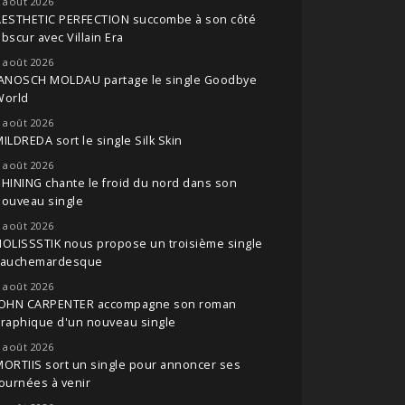
 août 2026
AESTHETIC PERFECTION succombe à son côté
bscur avec Villain Era
 août 2026
JANOSCH MOLDAU partage le single Goodbye
World
 août 2026
ILDREDA sort le single Silk Skin
 août 2026
HINING chante le froid du nord dans son
nouveau single
 août 2026
OLISSSTIK nous propose un troisième single
cauchemardesque
 août 2026
JOHN CARPENTER accompagne son roman
raphique d'un nouveau single
 août 2026
ORTIIS sort un single pour annoncer ses
ournées à venir