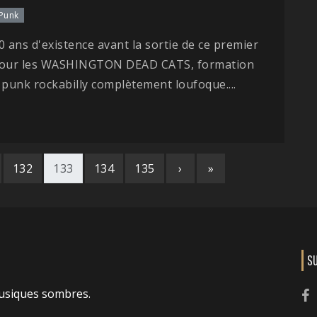
 Punk
0 ans d'existence avant la sortie de ce premier
pour les WASHINGTON DEAD CATS, formation
 punk rockabilly complètement loufoque....
132
133
134
135
›
»
S
usiques sombres.