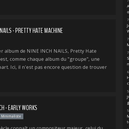
7
o
7
 NAILS - PRETTY HATE MACHINE
7
M
er album de NINE INCH NAILS, Pretty Hate
7
S
 est, comme chaque album du "groupe", une
art. Ici, il n'est pas encore question de trouver
6
H
5
g
CH - EARLY WORKS
5
M
Minimaliste
t
ècle connaît un compositeur majeur, celui du