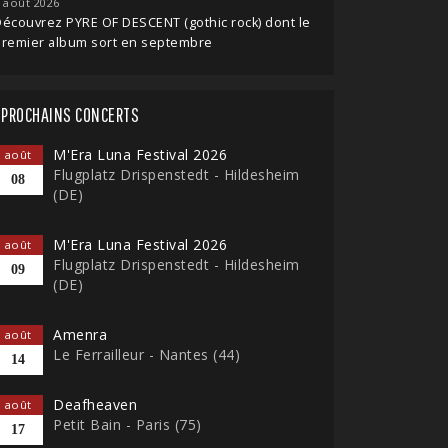
 août 2026
écouvrez PYRE OF DESCENT (gothic rock) dont le
premier album sort en septembre
PROCHAINS CONCERTS
M'Era Luna Festival 2026
août
Flugplatz Drispenstedt - Hildesheim
08
(DE)
M'Era Luna Festival 2026
août
Flugplatz Drispenstedt - Hildesheim
09
(DE)
Amenra
août
Le Ferrailleur - Nantes (44)
14
Deafheaven
août
Petit Bain - Paris (75)
17