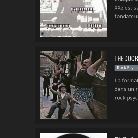
XXe est s
fondateur
THE DOOR
Rock Psych
La format
dans un r
rock psyc