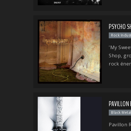
PSYCHO S
Rock Indust
'My Sweet
Shop, gro
rock éner
PAVILLON
Black Metal
Pavillon 