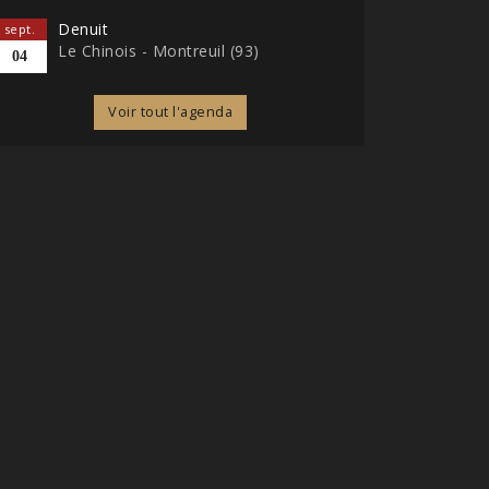
Denuit
sept.
Le Chinois - Montreuil (93)
04
Voir tout l'agenda