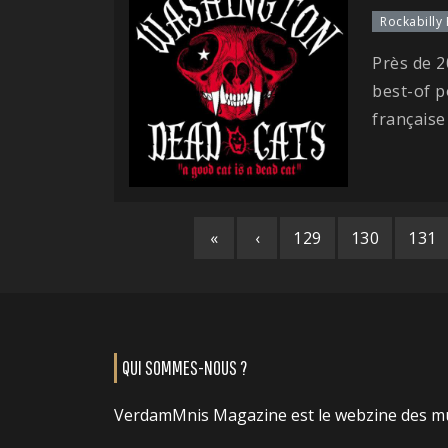
Rockabilly
Près de 2
best-of 
française
«
‹
129
130
131
QUI SOMMES-NOUS ?
VerdamMnis Magazine est le webzine des m