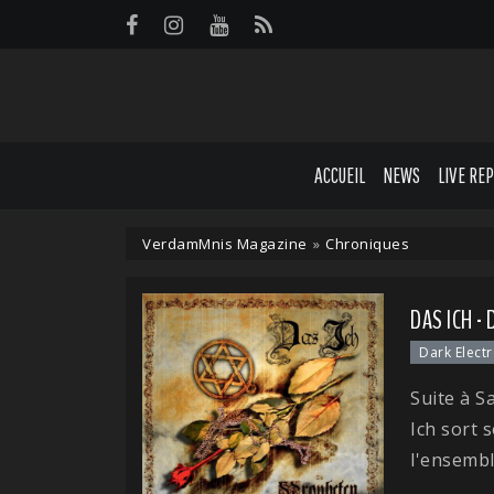
Panneau de gestion des cookies
ACCUEIL
NEWS
LIVE RE
VerdamMnis Magazine
»
Chroniques
DAS ICH -
Dark Elect
Suite à S
Ich sort
l'ensembl