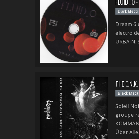
FLUID_O -
Dark Elect
Dream 6 e
electro d
URBAIN. S
THE C.N.K.
Black Meta
Soleil N
groupe r
KOMMANDO
Über Alles.