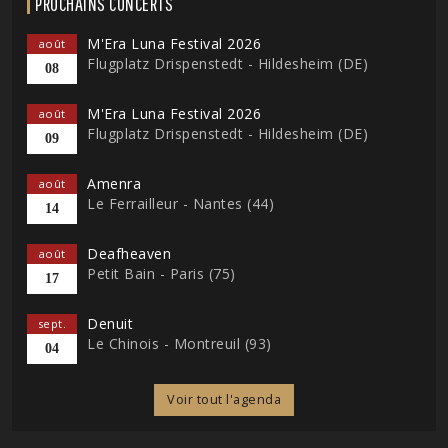
PROCHAINS CONCERTS
M'Era Luna Festival 2026
août
Flugplatz Drispenstedt - Hildesheim (DE)
08
M'Era Luna Festival 2026
août
Flugplatz Drispenstedt - Hildesheim (DE)
09
Amenra
août
Le Ferrailleur - Nantes (44)
14
Deafheaven
août
Petit Bain - Paris (75)
17
Denuit
sept.
Le Chinois - Montreuil (93)
04
Voir tout l'agenda