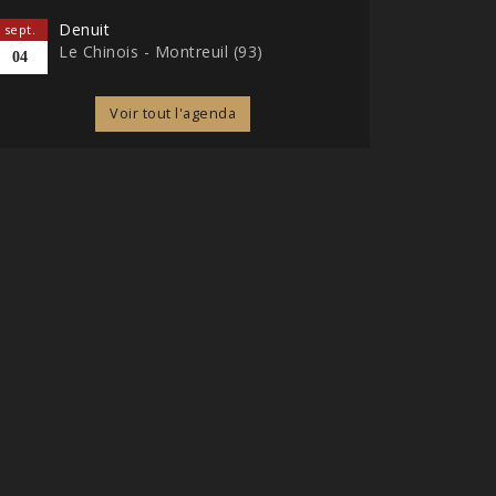
Denuit
sept.
Le Chinois - Montreuil (93)
04
Voir tout l'agenda