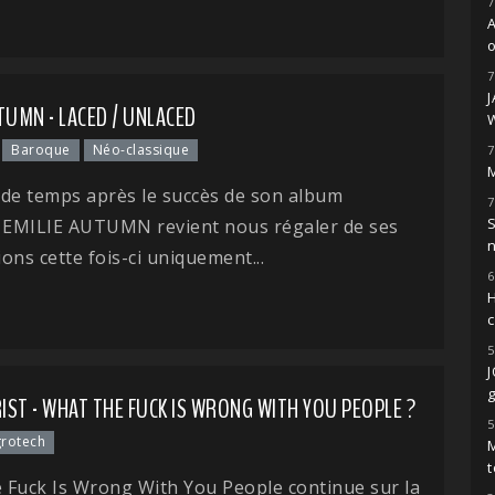
7
o
7
TUMN - LACED / UNLACED
Baroque
Néo-classique
7
M
de temps après le succès de son album
7
S
, EMILIE AUTUMN revient nous régaler de ses
ons cette fois-ci uniquement...
6
H
5
g
ST - WHAT THE FUCK IS WRONG WITH YOU PEOPLE ?
5
rotech
M
t
 Fuck Is Wrong With You People continue sur la