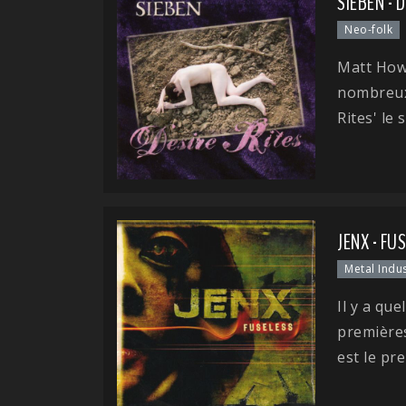
SIEBEN - 
Neo-folk
Matt How
nombreux 
Rites' le
JENX - FU
Metal Indus
Il y a qu
premières
est le pr