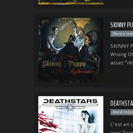
SKINNY P
Electro Ind
SKINNY P
Wrong Of
assez "ré
DEATHSTA
Metal Indus
C'est en
avec Term