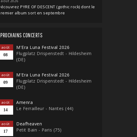
 août 2026
écouvrez PYRE OF DESCENT (gothic rock) dont le
premier album sort en septembre
PROCHAINS CONCERTS
M'Era Luna Festival 2026
août
Flugplatz Drispenstedt - Hildesheim
08
(DE)
M'Era Luna Festival 2026
août
Flugplatz Drispenstedt - Hildesheim
09
(DE)
Amenra
août
Le Ferrailleur - Nantes (44)
14
Deafheaven
août
Petit Bain - Paris (75)
17