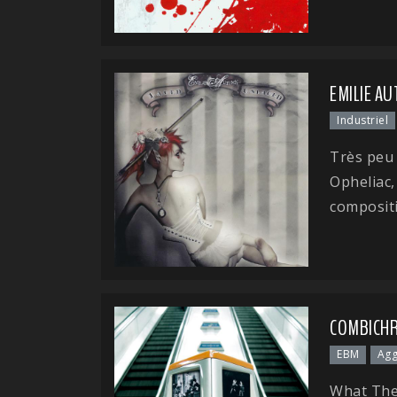
EMILIE AU
Industriel
Très peu 
Opheliac
compositi
COMBICHRI
EBM
Agg
What The