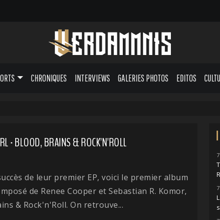
PORTS
CHRONIQUES
INTERVIEWS
GALERIES PHOTOS
EDITOS
CULT
RL - BLOOD, BRAINS & ROCK'N'ROLL
7
succès de leur premier EP, voici le premier album
7
omposé de Renee Cooper et Sebastian R. Komor,
L
ins & Rock'n'Roll. On retrouve...