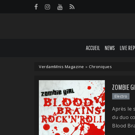
Panneau de gestion des cookies
ACCUEIL
NEWS
LIVE RE
VerdamMnis Magazine
»
Chroniques
ZOMBIE GI
Electro
Après le 
du duo c
Blood Bra