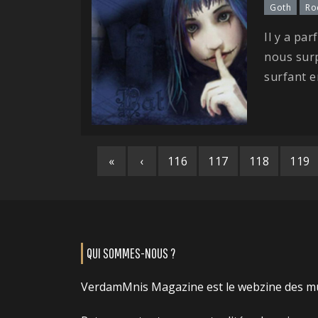
Goth
Ro
Il y a par
nous sur
surfant e
«
‹
116
117
118
119
QUI SOMMES-NOUS ?
VerdamMnis Magazine est le webzine des m