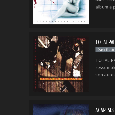
album a p
TOTAL PAI
Dark Elect
TOTAL PA
ressemble
son auteu
AGAPESIS