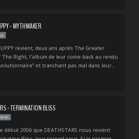
UPPY - MYTHMAKER
us
UPPY revient, deux ans après The Greater
 The Right, l'album de leur come-back au rendu
volutionnaire" et tranchant pas mal dans leur...
RS - TERMINATION BLISS
triel
 ce début 2006 que DEATHSTARS nous revient
ination Bliss, leur second opus. Si le premier