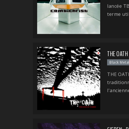
lancée T
terme uti
THE OATH 
Black Meta
THE OATH
tradition
l'ancienne