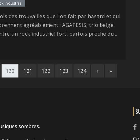
ck Industriel
fois des trouvailles que l'on fait par hasard et qui
prennent agréablement : AGAPESIS, trio belge
ntre un rock industriel fort, parfois proche du...
120
121
122
123
124
›
»
S
usiques sombres.
Co