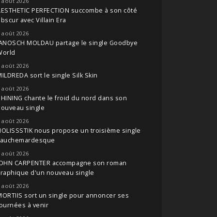
 août 2026
AESTHETIC PERFECTION succombe à son côté
bscur avec Villain Era
 août 2026
JANOSCH MOLDAU partage le single Goodbye
World
 août 2026
ILDREDA sort le single Silk Skin
 août 2026
HINING chante le froid du nord dans son
nouveau single
 août 2026
OLISSSTIK nous propose un troisième single
cauchemardesque
 août 2026
JOHN CARPENTER accompagne son roman
raphique d'un nouveau single
 août 2026
ORTIIS sort un single pour annoncer ses
ournées à venir