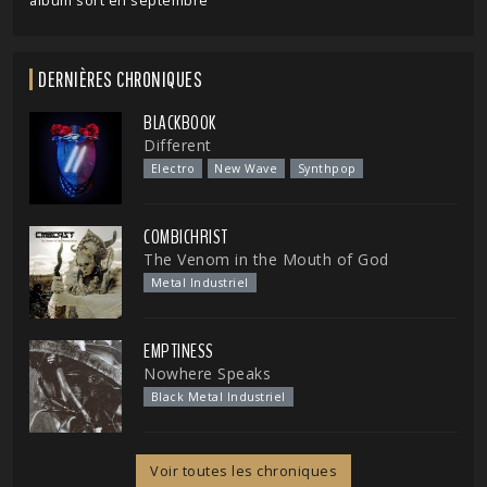
album sort en septembre
DERNIÈRES CHRONIQUES
BLACKBOOK
Different
Electro
New Wave
Synthpop
COMBICHRIST
The Venom in the Mouth of God
Metal Industriel
EMPTINESS
Nowhere Speaks
Black Metal Industriel
Voir toutes les chroniques