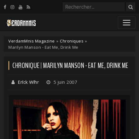
Panneau de gestion des cookies
VerdamMnis Magazine
»
Chroniques
»
Marilyn Manson - Eat Me, Drink Me
CHRONIQUE | MARILYN MANSON - EAT ME, DRINK ME
Erīck Wīhr
5 juin 2007