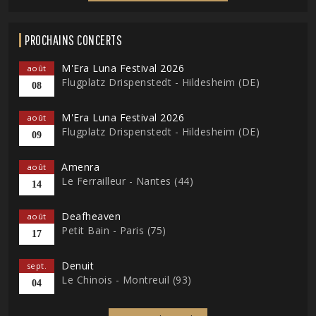
PROCHAINS CONCERTS
M'Era Luna Festival 2026
août
Flugplatz Drispenstedt - Hildesheim (DE)
08
M'Era Luna Festival 2026
août
Flugplatz Drispenstedt - Hildesheim (DE)
09
Amenra
août
Le Ferrailleur - Nantes (44)
14
Deafheaven
août
Petit Bain - Paris (75)
17
Denuit
sept.
Le Chinois - Montreuil (93)
04