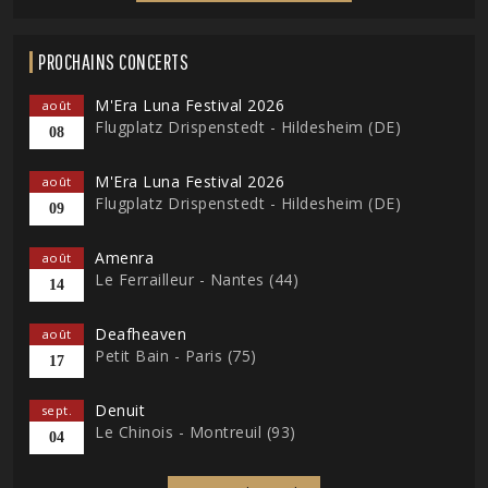
PROCHAINS CONCERTS
M'Era Luna Festival 2026
août
Flugplatz Drispenstedt - Hildesheim (DE)
08
M'Era Luna Festival 2026
août
Flugplatz Drispenstedt - Hildesheim (DE)
09
Amenra
août
Le Ferrailleur - Nantes (44)
14
Deafheaven
août
Petit Bain - Paris (75)
17
Denuit
sept.
Le Chinois - Montreuil (93)
04