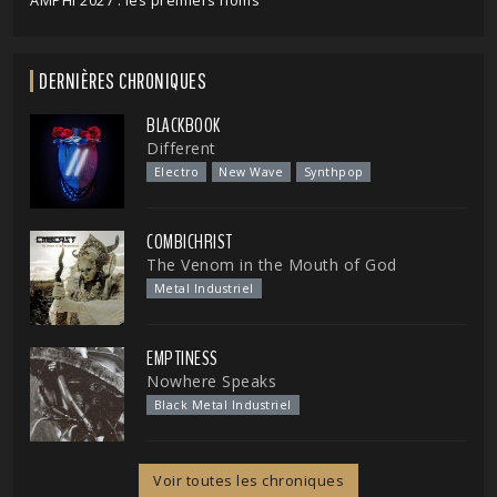
AMPHI 2027 : les premiers noms
DERNIÈRES CHRONIQUES
BLACKBOOK
Different
Electro
New Wave
Synthpop
COMBICHRIST
The Venom in the Mouth of God
Metal Industriel
EMPTINESS
Nowhere Speaks
Black Metal Industriel
Voir toutes les chroniques