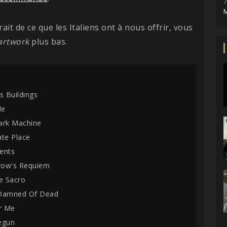
7
M
it de ce que les Italiens ont à nous offrir, vous
artwork
plus bas.
s Buildings
de
ark Machine
ate Place
ents
rrow's Requiem
re Sacro
 Damned Of Dead
er Me
egun