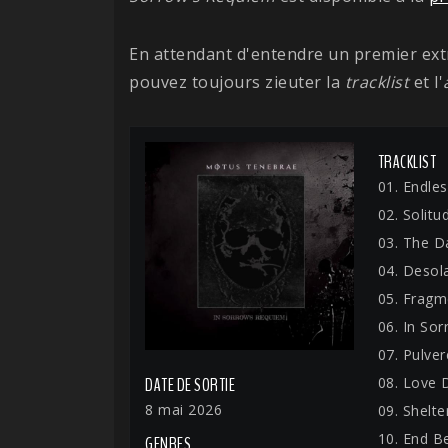
En attendant d'entendre un premier extra
pouvez toujours zieuter la
tracklist
et l'
TRACKLIST
01. Endles
02. Solitu
03. The D
04. Desol
05. Fragm
06. In So
07. Pulve
08. Love
DATE DE SORTIE
8 mai 2026
09. Shelt
10. End B
GENRES