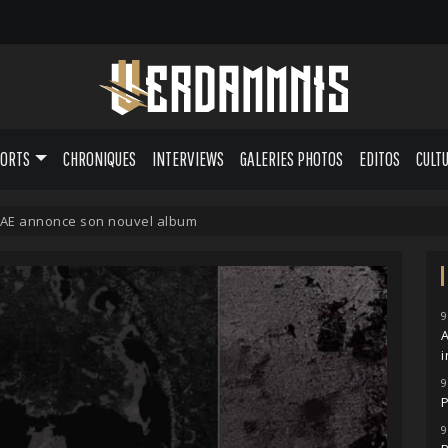
PORTS
CHRONIQUES
INTERVIEWS
GALERIES PHOTOS
EDITOS
CULT
E annonce son nouvel album
9
A
i
9
P
9