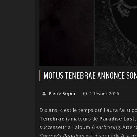
MOTUS TENEBRAE ANNONCE SON
Pierre Sopor
5 février 2026
Dix ans, c'est le temps qu'il aura fallu
Tenebrae
(amateurs de
Paradise
Lost
successeur à l'album
Deathrising
. Atte
Sorrow's Requiem
est disponible à la
p