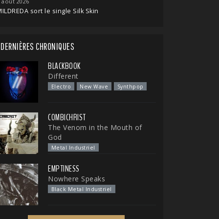
 août 2026
ILDREDA sort le single Silk Skin
DERNIÈRES CHRONIQUES
BLACKBOOK
Different
Electro
New Wave
Synthpop
COMBICHRIST
The Venom in the Mouth of
God
Metal Industriel
EMPTINESS
Nowhere Speaks
Black Metal Industriel