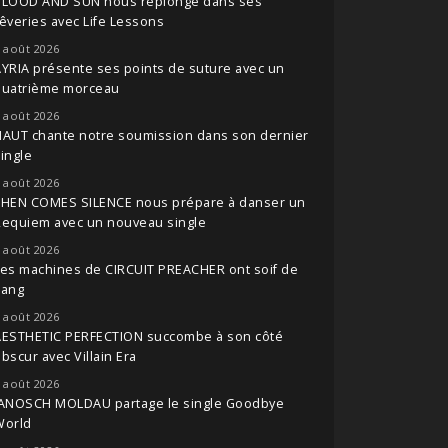
BLOOD AND SUN nous replonge dans ses
êveries avec Life Lessons
 août 2026
YRIA présente ses points de suture avec un
quatrième morceau
 août 2026
NAUT chante notre soumission dans son dernier
ingle
 août 2026
THEN COMES SILENCE nous prépare à danser un
Requiem avec un nouveau single
 août 2026
es machines de CIRCUIT PREACHER ont soif de
sang
 août 2026
AESTHETIC PERFECTION succombe à son côté
bscur avec Villain Era
 août 2026
JANOSCH MOLDAU partage le single Goodbye
World