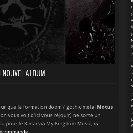
r
9
A
9
s
7
 NOUVEL ALBUM
7
L
7
o
 pour que la formation doom / gothic metal
Motus
7
, on vous voit d'ici vous réjouir) ne sorte un
ndu pour le 8 mai via My Kingdom Music,
In
récommande
.