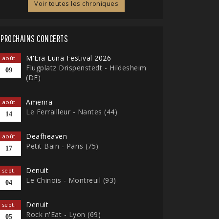
Voir toutes les chroniques
PROCHAINS CONCERTS
M'Era Luna Festival 2026
août
Flugplatz Drispenstedt - Hildesheim
09
(DE)
Amenra
août
Le Ferrailleur - Nantes (44)
14
Deafheaven
août
Petit Bain - Paris (75)
17
Denuit
sept.
Le Chinois - Montreuil (93)
04
Denuit
sept.
Rock n'Eat - Lyon (69)
05