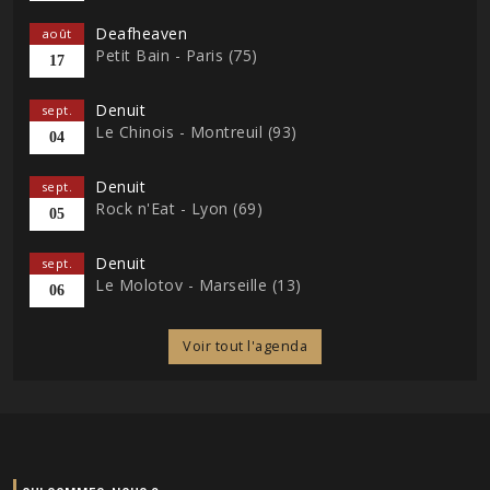
Deafheaven
août
Petit Bain - Paris (75)
17
Denuit
sept.
Le Chinois - Montreuil (93)
04
Denuit
sept.
Rock n'Eat - Lyon (69)
05
Denuit
sept.
Le Molotov - Marseille (13)
06
Voir tout l'agenda