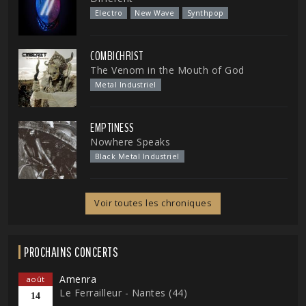
Electro
New Wave
Synthpop
COMBICHRIST
The Venom in the Mouth of God
Metal Industriel
EMPTINESS
Nowhere Speaks
Black Metal Industriel
Voir toutes les chroniques
PROCHAINS CONCERTS
Amenra
août
Le Ferrailleur - Nantes (44)
14