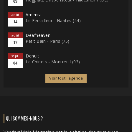
09
Amenra
août
Le Ferrailleur - Nantes (44)
14
Deafheaven
août
Petit Bain - Paris (75)
17
Denuit
sept.
Le Chinois - Montreuil (93)
04
Voir tout l'agenda
QUI SOMMES-NOUS ?