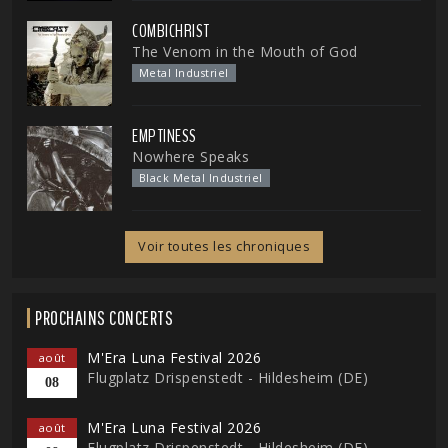
COMBICHRIST
The Venom in the Mouth of God
Metal Industriel
EMPTINESS
Nowhere Speaks
Black Metal Industriel
Voir toutes les chroniques
PROCHAINS CONCERTS
M'Era Luna Festival 2026
août
Flugplatz Drispenstedt - Hildesheim (DE)
08
M'Era Luna Festival 2026
août
Flugplatz Drispenstedt - Hildesheim (DE)