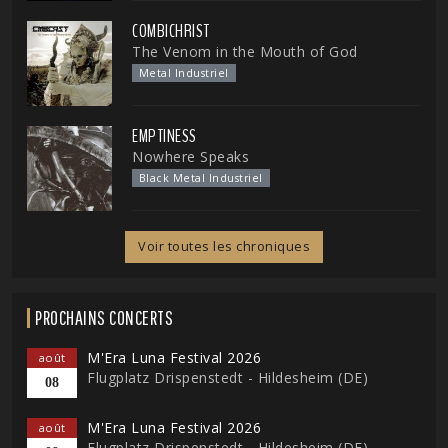
COMBICHRIST
The Venom in the Mouth of God
Metal Industriel
EMPTINESS
Nowhere Speaks
Black Metal Industriel
Voir toutes les chroniques
PROCHAINS CONCERTS
M'Era Luna Festival 2026
août
Flugplatz Drispenstedt - Hildesheim (DE)
08
M'Era Luna Festival 2026
août
Flugplatz Drispenstedt - Hildesheim (DE)