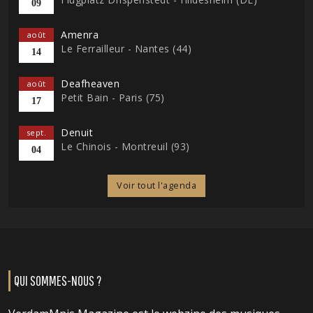
09
Amenra
août
Le Ferrailleur - Nantes (44)
14
Deafheaven
août
Petit Bain - Paris (75)
17
Denuit
sept.
Le Chinois - Montreuil (93)
04
Voir tout l'agenda
QUI SOMMES-NOUS ?