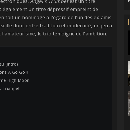
lectroniques.
Angel's Trumpet
est un titre
P
st également un titre dépressif empreint de
en fait un hommage à l'égard de l’un des ex-amis
cille donc entre tradition et modernité, un jeu à
t l'amateurisme, le trio témoigne de l'ambition.
su (Intro)
ons A Go Go !!
some High Moon
's Trumpet