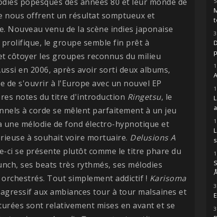
lodies popesques des années 80 et leur monde de
5
M
e nous offrent un résultat somptueux et
t
. Nouveau venu de la scène indies japonaise
3
prolifique, le groupe semble fin prêt à
D
et côtoyer les groupes reconnus du milieu
1
 Aussi en 2006, après avoir sorti deux albums,
A
nte de s'ouvrir à l'Europe avec un nouvel EP
1
ères notes du titre d'introduction
Ringetsu
, le
onnels à corde se mêlent parfaitement à un jeu
1
la une mélodie de fond électro-hypnotique et
ieuse à souhait voire mortuaire.
Delusions A
s
e-ci se présente plutôt comme le titre phare du
1
S
punch, ses beats très rythmés, ses mélodies
Å
orchestrés. Tout simplement addictif !
Karisoma
3
s agressif aux ambiances tour à tour malsaines et
E
saturées sont relativement mises en avant et se
3