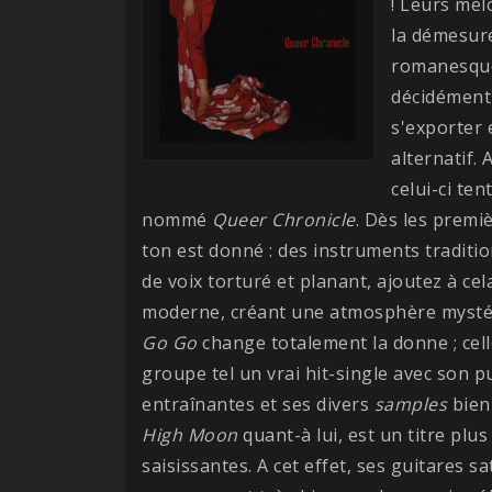
! Leurs mé
la démesur
romanesque
décidément 
s'exporter 
alternatif.
celui-ci te
nommé
Queer Chronicle
. Dès les premi
ton est donné : des instruments traditi
de voix torturé et planant, ajoutez à ce
moderne, créant une atmosphère mystér
Go Go
change totalement la donne ; cell
groupe tel un vrai hit-single avec son 
entraînantes et ses divers
samples
bien 
High Moon
quant-à lui, est un titre plu
saisissantes. A cet effet, ses guitares 