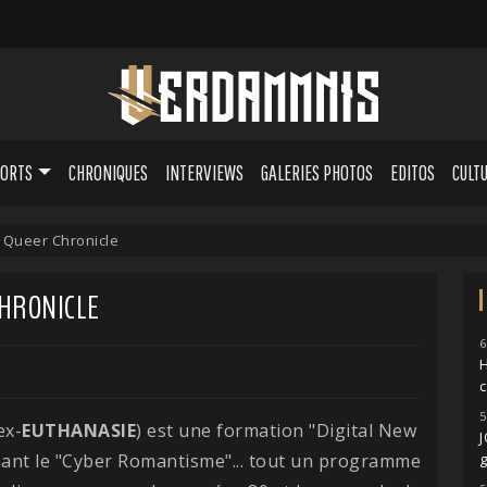
PORTS
CHRONIQUES
INTERVIEWS
GALERIES PHOTOS
EDITOS
CULT
- Queer Chronicle
CHRONICLE
6
H
5
ex-
EUTHANASIE
) est une formation "Digital New
ant le "Cyber Romantisme"... tout un programme
g