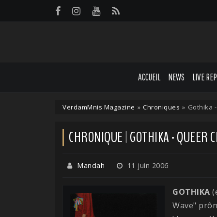
Panneau de gestion des cookies
ACCUEIL
NEWS
LIVE RE
VerdamMnis Magazine
»
Chroniques
»
Gothika 
CHRONIQUE | GOTHIKA - QUEER 
Mandah
11 juin 2006
GOTHIKA
(
Wave" prôn