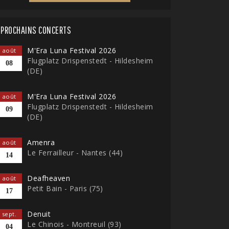
PROCHAINS CONCERTS
M'Era Luna Festival 2026
août
Flugplatz Drispenstedt - Hildesheim
08
(DE)
M'Era Luna Festival 2026
août
Flugplatz Drispenstedt - Hildesheim
09
(DE)
Amenra
août
Le Ferrailleur - Nantes (44)
14
Deafheaven
août
Petit Bain - Paris (75)
17
Denuit
sept.
Le Chinois - Montreuil (93)
04