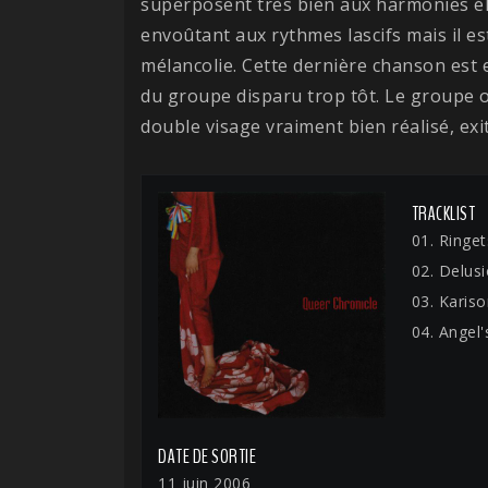
superposent très bien aux harmonies é
envoûtant aux rythmes lascifs mais il e
mélancolie. Cette dernière chanson est 
du groupe disparu trop tôt. Le groupe os
double visage vraiment bien réalisé, exi
TRACKLIST
01. Ringet
02. Delusi
03. Kari
04. Angel
DATE DE SORTIE
11 juin 2006