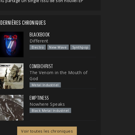
IG partage un single issu de son nouvel EP
DERNIÈRES CHRONIQUES
BLACKBOOK
Different
Electro
New Wave
Synthpop
COMBICHRIST
The Venom in the Mouth of
God
Metal Industriel
EMPTINESS
Nowhere Speaks
Black Metal Industriel
Voir toutes les chroniques