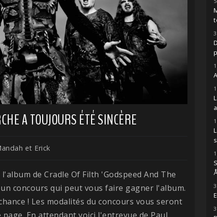
5
M
t
3
D
1
A
1
RCHE A TOUJOURS ÉTÉ SINCÈRE
1
s
andah et Erick
1
S
Å
de l'album de Cradle Of Filth 'Godspeed And The
3
un concours qui peut vous faire gagner l'album.
E
 chance ! Les modalités du concours vous seront
3
age. En attendant voici l'entrevue de Paul