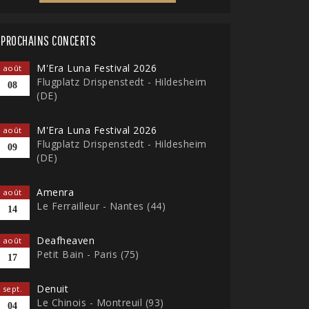
PROCHAINS CONCERTS
M'Era Luna Festival 2026
août
Flugplatz Drispenstedt - Hildesheim
08
(DE)
M'Era Luna Festival 2026
août
Flugplatz Drispenstedt - Hildesheim
09
(DE)
Amenra
août
Le Ferrailleur - Nantes (44)
14
Deafheaven
août
Petit Bain - Paris (75)
17
Denuit
sept.
Le Chinois - Montreuil (93)
04