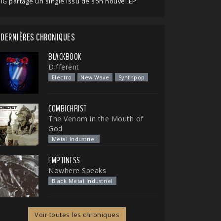
IG partage un single issu de son nouvel EP
DERNIÈRES CHRONIQUES
BLACKBOOK
Different
Electro
New Wave
Synthpop
COMBICHRIST
The Venom in the Mouth of
God
Metal Industriel
EMPTINESS
Nowhere Speaks
Black Metal Industriel
Voir toutes les chroniques