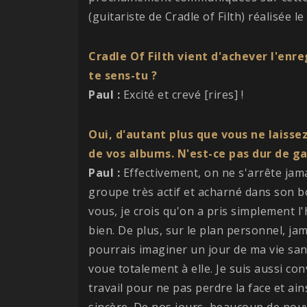
(guitariste de Cradle of Filth) réalisée 
Cradle Of Filth vient d'achever l'e
te sens-tu ?
Paul :
Excité et crevé [rires] !
Oui, d'autant plus que vous ne laisse
de vos albums. N'est-ce pas dur de ga
Paul :
Effectivement, on ne s'arrête jama
groupe très actif et acharné dans son b
vous, je crois qu'on a pris simplement l'
bien. De plus, sur le plan personnel, jam
pourrais imaginer un jour de ma vie san
voue totalement à elle. Je suis aussi co
travail pour ne pas perdre la face et ain
sincère. De nos jours, beaucoup de nouv