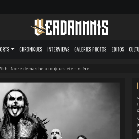
PORTS
CHRONIQUES
INTERVIEWS
GALERIES PHOTOS
EDITOS
CULT
Filth : Notre démarche a toujours été sincère
6
H
5
g