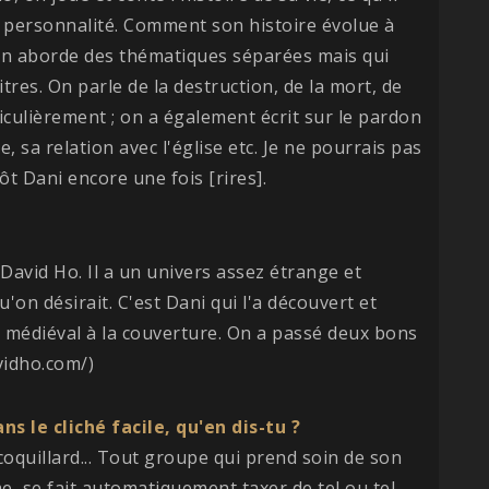
sa personnalité. Comment son histoire évolue à
u'on aborde des thématiques séparées mais qui
tres. On parle de la destruction, de la mort, de
ticulièrement ; on a également écrit sur le pardon
, sa relation avec l'église etc. Je ne pourrais pas
ôt Dani encore une fois [rires].
 David Ho. Il a un univers assez étrange et
'on désirait. C'est Dani qui l'a découvert et
m médiéval à la couverture. On a passé deux bons
vidho.com/)
s le cliché facile, qu'en dis-tu ?
oquillard... Tout groupe qui prend soin de son
e, se fait automatiquement taxer de tel ou tel