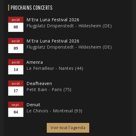
PROCHAINS CONCERTS
M'Era Luna Festival 2026
août
Flugplatz Drispenstedt - Hildesheim (DE)
08
M'Era Luna Festival 2026
août
Flugplatz Drispenstedt - Hildesheim (DE)
09
Amenra
août
Le Ferrailleur - Nantes (44)
14
Deafheaven
août
Petit Bain - Paris (75)
17
Denuit
sept.
Le Chinois - Montreuil (93)
04
Voir tout l'agenda