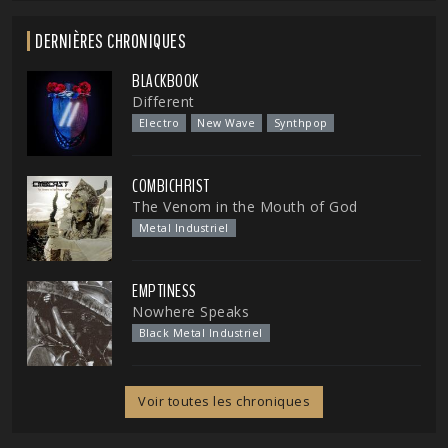
DERNIÈRES CHRONIQUES
BLACKBOOK
Different
Electro
New Wave
Synthpop
COMBICHRIST
The Venom in the Mouth of God
Metal Industriel
EMPTINESS
Nowhere Speaks
Black Metal Industriel
Voir toutes les chroniques