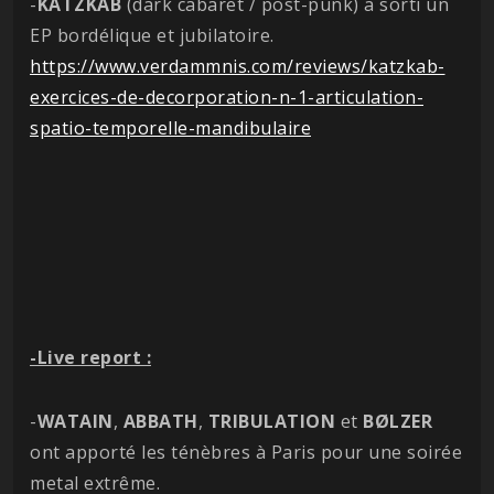
-
KATZKAB
(dark cabaret / post-punk) a sorti un
EP bordélique et jubilatoire.
https://www.verdammnis.com/reviews/katzkab-
exercices-de-decorporation-n-1-articulation-
spatio-temporelle-mandibulaire
-Live report :
-
WATAIN
,
ABBATH
,
TRIBULATION
et
BØLZER
ont apporté les ténèbres à Paris pour une soirée
metal extrême.