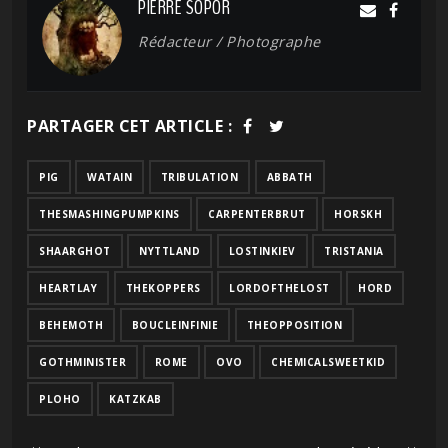
PIERRE SOPOR
Rédacteur / Photographe
PARTAGER CET ARTICLE :
PIG
WATAIN
TRIBULATION
ABBATH
THESMASHINGPUMPKINS
CARPENTERBRUT
HORSKH
SHAARGHOT
NYTTLAND
LOSTINKIEV
TRISTANIA
HEARTLAY
THEKOPPERS
LORDOFTHELOST
HORD
BEHEMOTH
BOUCLEINFINIE
THEOPPOSITION
GOTHMINISTER
ROME
OVO
CHEMICALSWEETKID
PLOHO
KATZKAB