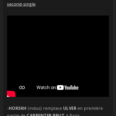
second-single
-
HORSKH
(indus) remplace
ULVER
en première
partie de
CARPENTER
BRUT
à Paris.