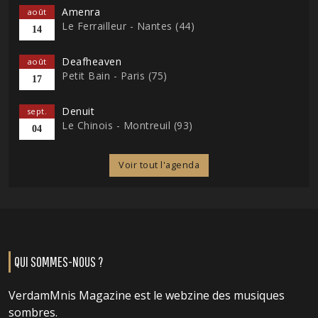
Amenra
août
Le Ferrailleur - Nantes (44)
14
Deafheaven
août
Petit Bain - Paris (75)
17
Denuit
sept.
Le Chinois - Montreuil (93)
04
Voir tout l'agenda
QUI SOMMES-NOUS ?
VerdamMnis Magazine est le webzine des musiques
sombres.