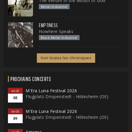
The Venom in the Mouth of God
Metal Industriel
EMPTINESS
Nowhere Speaks
Black Metal Industriel
Voir toutes les chroniques
PROCHAINS CONCERTS
M'Era Luna Festival 2026
août
Flugplatz Drispenstedt - Hildesheim (DE)
08
M'Era Luna Festival 2026
août
Flugplatz Drispenstedt - Hildesheim (DE)
09
Amenra
août