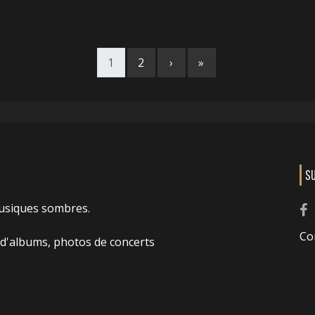
1
2
›
»
S
usiques sombres.
Co
 d'albums, photos de concerts