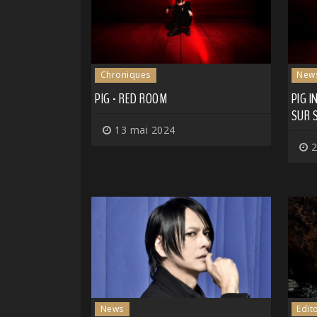
Chroniques
New
PIG - RED ROOM
PIG I
SUR 
13 mai 2024
2
News
Edit