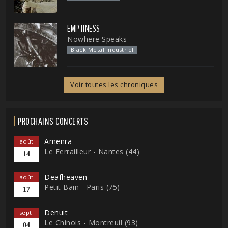
EMPTINESS
Nowhere Speaks
Black Metal Industriel
Voir toutes les chroniques
PROCHAINS CONCERTS
Amenra
août
Le Ferrailleur - Nantes (44)
14
Deafheaven
août
Petit Bain - Paris (75)
17
Denuit
sept.
Le Chinois - Montreuil (93)
04