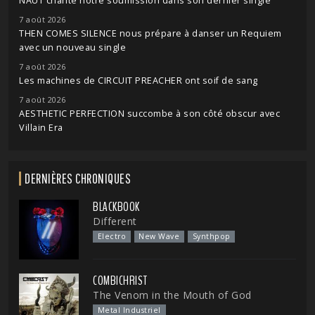
NAUT chante notre soumission dans son dernier single
7 août 2026
THEN COMES SILENCE nous prépare à danser un Requiem
avec un nouveau single
7 août 2026
Les machines de CIRCUIT PREACHER ont soif de sang
7 août 2026
AESTHETIC PERFECTION succombe à son côté obscur avec
Villain Era
DERNIÈRES CHRONIQUES
BLACKBOOK
Different
Electro
New Wave
Synthpop
COMBICHRIST
The Venom in the Mouth of God
Metal Industriel