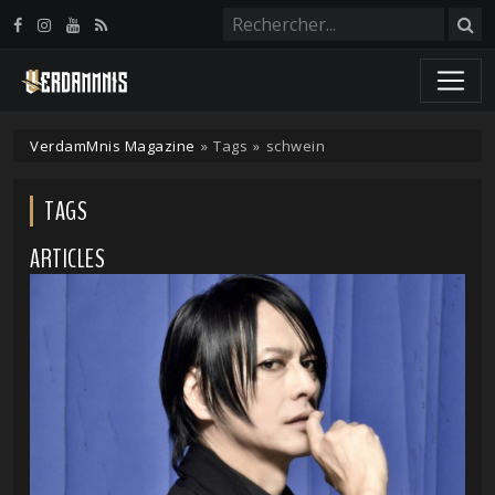
Panneau de gestion des cookies
VerdamMnis Magazine
»
Tags
»
schwein
TAGS
ARTICLES