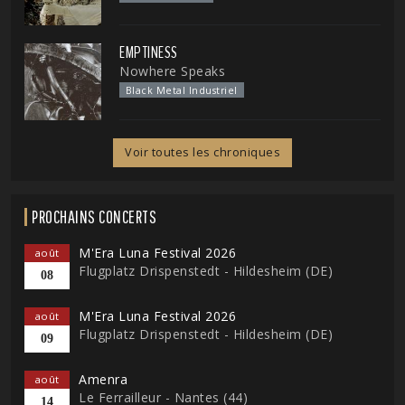
EMPTINESS
Nowhere Speaks
Black Metal Industriel
Voir toutes les chroniques
PROCHAINS CONCERTS
M'Era Luna Festival 2026
août
Flugplatz Drispenstedt - Hildesheim (DE)
08
M'Era Luna Festival 2026
août
Flugplatz Drispenstedt - Hildesheim (DE)
09
Amenra
août
Le Ferrailleur - Nantes (44)
14