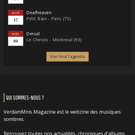
Deafheaven
août
Petit Bain - Paris (75)
17
Denuit
sept.
Le Chinois - Montreuil (93)
04
Voir tout l'agenda
QUI SOMMES-NOUS ?
VerdamMnis Magazine est le webzine des musiques
sombres.
Retrouvez toutes nos actualités, chroniques d'albums,