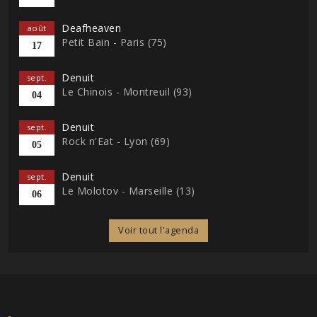
Deafheaven
août
Petit Bain - Paris (75)
17
Denuit
sept.
Le Chinois - Montreuil (93)
04
Denuit
sept.
Rock n'Eat - Lyon (69)
05
Denuit
sept.
Le Molotov - Marseille (13)
06
Voir tout l'agenda