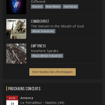
Different
Electro
New Wave
Synthpop
COMBICHRIST
The Venom in the Mouth of God
Metal Industriel
EMPTINESS
Nowhere Speaks
Black Metal Industriel
Voir toutes les chroniques
PROCHAINS CONCERTS
Amenra
août
Le Ferrailleur - Nantes (44)
14