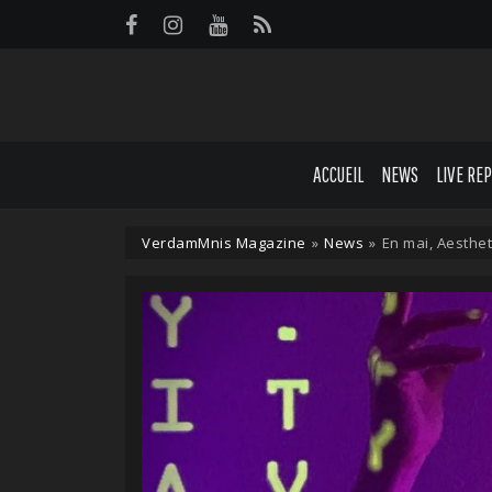
Panneau de gestion des cookies
ACCUEIL
NEWS
LIVE RE
VerdamMnis Magazine
»
News
»
En mai, Aestheti