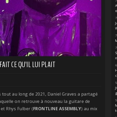
7
o
7
7
M
7
S
AIT CE QU'IL LUI PLAIT
6
H
5
g
s tout au long de 2021, Daniel Graves a partagé
5
laquelle on retrouve à nouveau la guitare de
M
 et Rhys Fulber (
FRONTLINE ASSEMBLY
) au mix
t