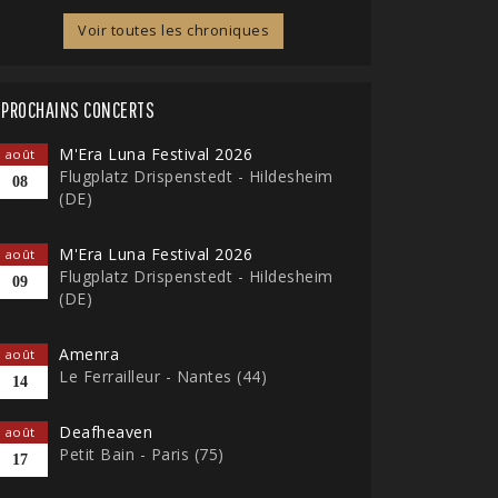
Voir toutes les chroniques
PROCHAINS CONCERTS
M'Era Luna Festival 2026
août
Flugplatz Drispenstedt - Hildesheim
08
(DE)
M'Era Luna Festival 2026
août
Flugplatz Drispenstedt - Hildesheim
09
(DE)
Amenra
août
Le Ferrailleur - Nantes (44)
14
Deafheaven
août
Petit Bain - Paris (75)
17