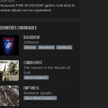
 août 2026
écouvrez PYRE OF DESCENT (gothic rock) dont le
premier album sort en septembre
DERNIÈRES CHRONIQUES
BLACKBOOK
Different
Electro
New Wave
Synthpop
COMBICHRIST
The Venom in the Mouth of
God
Metal Industriel
EMPTINESS
Nowhere Speaks
Black Metal Industriel