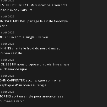
 août 2026
AESTHETIC PERFECTION succombe à son côté
bscur avec Villain Era
 août 2026
JANOSCH MOLDAU partage le single Goodbye
World
 août 2026
ILDREDA sort le single Silk Skin
 août 2026
HINING chante le froid du nord dans son
nouveau single
 août 2026
OLISSSTIK nous propose un troisième single
cauchemardesque
 août 2026
JOHN CARPENTER accompagne son roman
raphique d'un nouveau single
 août 2026
ORTIIS sort un single pour annoncer ses
ournées à venir