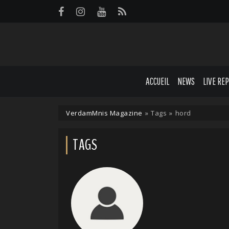
Panneau de gestion des cookies
ACCUEIL
NEWS
LIVE RE
VerdamMnis Magazine
»
Tags
»
hord
TAGS