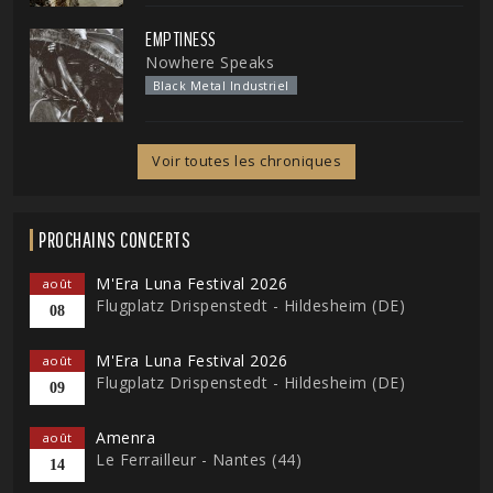
EMPTINESS
Nowhere Speaks
Black Metal Industriel
Voir toutes les chroniques
PROCHAINS CONCERTS
M'Era Luna Festival 2026
août
Flugplatz Drispenstedt - Hildesheim (DE)
08
M'Era Luna Festival 2026
août
Flugplatz Drispenstedt - Hildesheim (DE)
09
Amenra
août
Le Ferrailleur - Nantes (44)
14