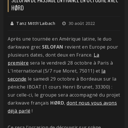
HØRD
Tanz Mitth'Laibach
30 août 2022
Après une tournée en Amérique latine, le duo
darkwave grec
SELOFAN
revient en Europe pour
plusieurs dates, dont deux en France.
La
première
sera le vendredi 28 octobre à Paris à
L'International (5/7 rue Moret, 75011) et
la
seconde
le samedi 29 octobre à Bordeaux sur la
péniche IBOAT (1 cours Henri Brunet, 33300) :
sur celle-ci, le groupe sera accompagné du projet
darkwave français
HØRD
,
dont nous vous avons
déjà parlé
!
Ce sera l'occasion de découvrir sur scène