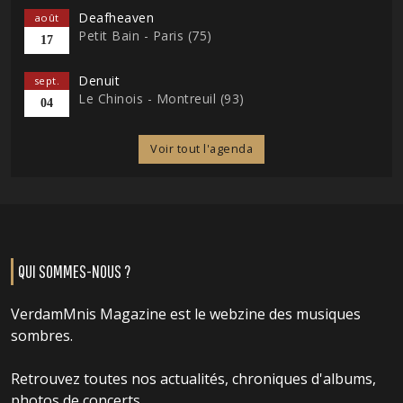
Deafheaven
août
Petit Bain - Paris (75)
17
Denuit
sept.
Le Chinois - Montreuil (93)
04
Voir tout l'agenda
QUI SOMMES-NOUS ?
VerdamMnis Magazine est le webzine des musiques
sombres.
Retrouvez toutes nos actualités, chroniques d'albums,
photos de concerts