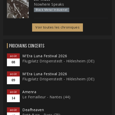
Nowhere Speaks
Black Metal Industriel
Voir toutes les chroniques
PROCHAINS CONCERTS
M'Era Luna Festival 2026
août
Flugplatz Drispenstedt - Hildesheim (DE)
08
M'Era Luna Festival 2026
août
Flugplatz Drispenstedt - Hildesheim (DE)
09
Amenra
août
Le Ferrailleur - Nantes (44)
14
Deafheaven
août
Petit Bain - Paris (75)