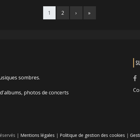
1
2
›
»
S
usiques sombres.
Co
 d'albums, photos de concerts
réservés |
Mentions légales
|
Politique de gestion des cookies
|
Gest