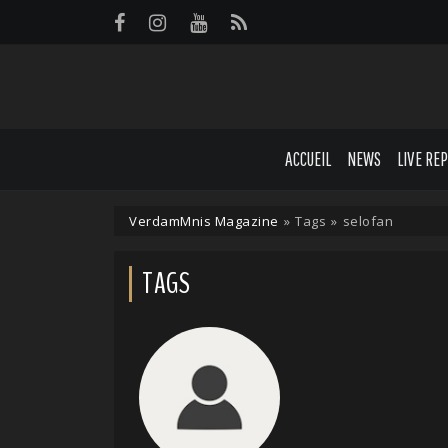
Panneau de gestion des cookies
ACCUEIL
NEWS
LIVE RE
VerdamMnis Magazine
»
Tags
»
selofan
TAGS