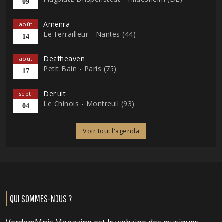
09
Amenra
août
Le Ferrailleur - Nantes (44)
14
Deafheaven
août
Petit Bain - Paris (75)
17
Denuit
sept.
Le Chinois - Montreuil (93)
04
Voir tout l'agenda
QUI SOMMES-NOUS ?
VerdamMnis Magazine est le webzine des musiques