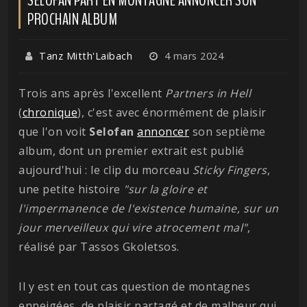
PROCHAIN ALBUM
Tanz Mitth'Laibach
4 mars 2024
Trois ans après l'excellent
Partners in Hell
(
chronique
), c'est avec énormément de plaisir
que l'on voit
Selofan
annoncer
son septième
album, dont un premier extrait est publié
aujourd'hui : le clip du morceau
Sticky Fingers
,
une petite histoire
"sur la gloire et
l'impermanence de l'existence humaine, sur un
jour merveilleux qui vire atrocement mal"
,
réalisé par Tassos Gkoletsos.
Il y est en tout cas question de montagnes
enneigées, de plaisir partagé et de malheur qui