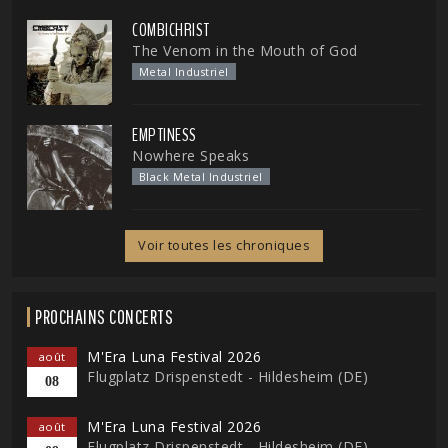
COMBICHRIST
The Venom in the Mouth of God
Metal Industriel
EMPTINESS
Nowhere Speaks
Black Metal Industriel
Voir toutes les chroniques
PROCHAINS CONCERTS
M'Era Luna Festival 2026
août
Flugplatz Drispenstedt - Hildesheim (DE)
08
M'Era Luna Festival 2026
août
Flugplatz Drispenstedt - Hildesheim (DE)