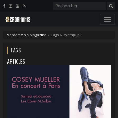
Panneau de gestion des cookies
VerdamMnis Magazine
»
Tags
»
synthpunk
TAGS
ARTICLES