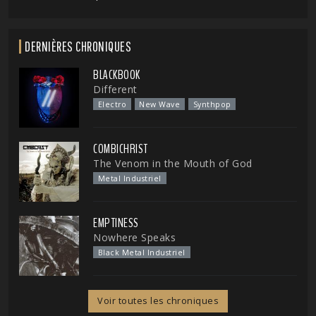
DERNIÈRES CHRONIQUES
BLACKBOOK
Different
Electro
New Wave
Synthpop
COMBICHRIST
The Venom in the Mouth of God
Metal Industriel
EMPTINESS
Nowhere Speaks
Black Metal Industriel
Voir toutes les chroniques