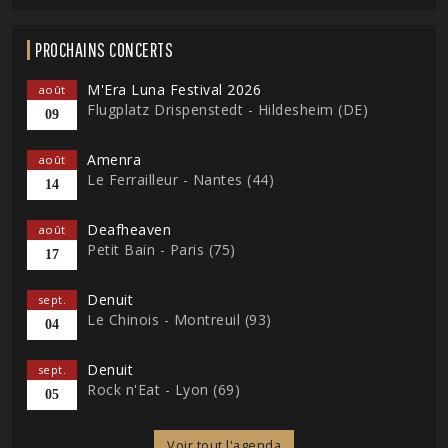
PROCHAINS CONCERTS
M'Era Luna Festival 2026
août
Flugplatz Drispenstedt - Hildesheim (DE)
09
Amenra
août
Le Ferrailleur - Nantes (44)
14
Deafheaven
août
Petit Bain - Paris (75)
17
Denuit
sept.
Le Chinois - Montreuil (93)
04
Denuit
sept.
Rock n'Eat - Lyon (69)
05
Voir tout l'agenda