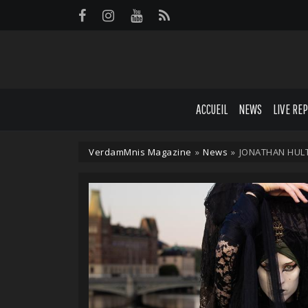
Panneau de gestion des cookies
ACCUEIL
NEWS
LIVE RE
VerdamMnis Magazine
»
News
»
JONATHAN HULTÉ