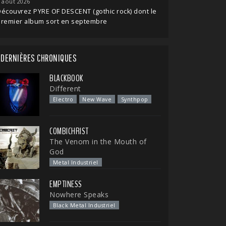
 août 2026
écouvrez PYRE OF DESCENT (gothic rock) dont le
premier album sort en septembre
DERNIÈRES CHRONIQUES
BLACKBOOK
Different
Electro
New Wave
Synthpop
COMBICHRIST
The Venom in the Mouth of
God
Metal Industriel
EMPTINESS
Nowhere Speaks
Black Metal Industriel