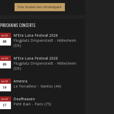
Voir toutes les chroniques
PROCHAINS CONCERTS
M'Era Luna Festival 2026
août
Flugplatz Drispenstedt - Hildesheim
08
(DE)
M'Era Luna Festival 2026
août
Flugplatz Drispenstedt - Hildesheim
09
(DE)
Amenra
août
Le Ferrailleur - Nantes (44)
14
Deafheaven
août
Petit Bain - Paris (75)
17