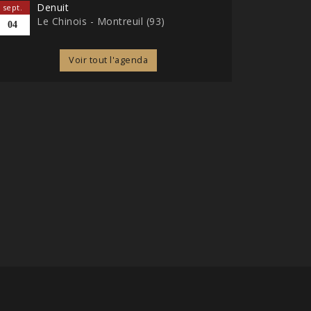
Denuit
sept.
Le Chinois - Montreuil (93)
04
Voir tout l'agenda