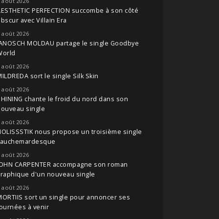
 août 2026
AESTHETIC PERFECTION succombe à son côté
bscur avec Villain Era
 août 2026
JANOSCH MOLDAU partage le single Goodbye
World
 août 2026
ILDREDA sort le single Silk Skin
 août 2026
HINING chante le froid du nord dans son
nouveau single
 août 2026
OLISSSTIK nous propose un troisième single
cauchemardesque
 août 2026
JOHN CARPENTER accompagne son roman
raphique d'un nouveau single
 août 2026
ORTIIS sort un single pour annoncer ses
ournées à venir