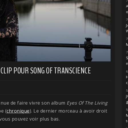
7
o
7
7
M
7
S
CLIP POUR SONG OF TRANSCIENCE
6
H
5
g
inue de faire vivre son album
Eyes Of The Living
5
e (
chronique
). Le dernier morceau à avoir droit
M
 vous pouvez voir plus bas.
t